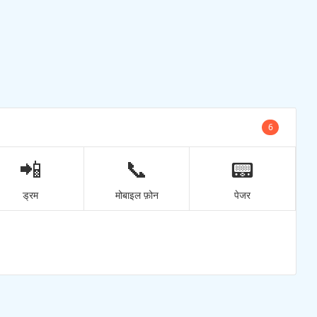
6
📲
📞
📟
ड्रम
मोबाइल फ़ोन
पेजर