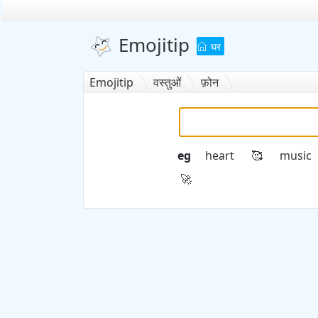
Emojitip
घर
Emojitip
वस्तुओं
फ़ोन
eg
heart
music
🥰
🚀