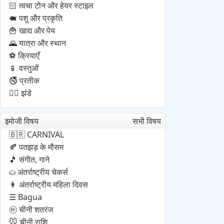
त्वचा टोन और हेयर स्टाइल
🏻
पशु और प्रकृति
🐖
खाद्य और पेय
🍟
यात्रा और स्थान
🌄
क्रियाएँ
⚽
वस्तुओं
📱
प्रतीक
🚭
झंडे
🏳️‍🌈
इमोजी विषय
सभी विषय
CARNIVAL
🇧🇷
पतझड़ के मौसम
🍂
संगीत, गाने
🎵
अंतर्राष्ट्रीय चेकर्स
⛀
अंतर्राष्ट्रीय महिला दिवस
👩
Bagua
☰
चीनी शतरंज
🩠
चीनी राशि
🐭