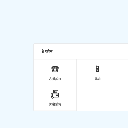
फ़ोन
📱
☎️
📱
टेलीफ़ोन
बैंजो
📠
टेलीफ़ोन