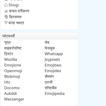
Shogi
☖
कचरा वर्गीकरण
🚮
क्रिसमस
🎅
बारह नक्षत्र
♈
प्लेटफार्मों
गूगल
सेब
माइक्रोसॉफ्ट
फेसबुक
ट्विटर
Whatsapp
Mozilla
Joypixels
Emojione
Emojitwo
Openmoji
Emojidex
Blobmoji
सैमसंग
Htc
एलजी
Docomo
सॉफ्टबैंक
Aukddi
Emojipedia
Messenger